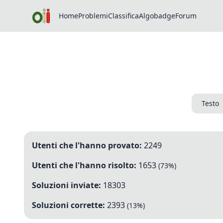
Home
Problemi
Classifica
Algobadge
Forum
Testo
Utenti che l'hanno provato:
2249
Utenti che l'hanno risolto:
1653
(
73
%)
Soluzioni inviate:
18303
Soluzioni corrette:
2393
(
13
%)