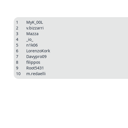
1
MyK_00L
2
v.bizzarri
3
Mazza
4
_io_
5
n1k06
6
LorenzoKork
7
Davypro09
8
filippos
9
Root5431
10
m.redaelli