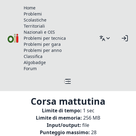
Home
Problemi
Scolastiche
Territoriali
Nazionali e OIS
Problemi per tecnica
Problemi per gara
Problemi per anno
Classifica
Algobadge
Forum
Corsa mattutina
Limite di tempo:
1 sec
Limite di memoria:
256 MB
Input/output:
file
Punteggio massimo:
28