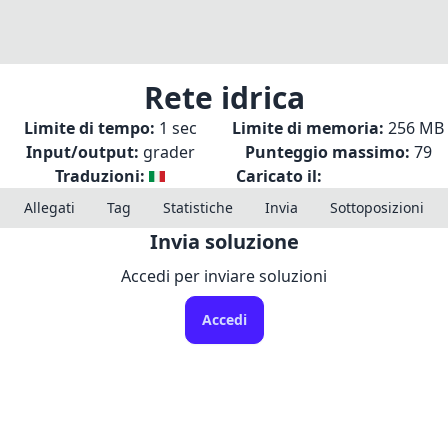
Rete idrica
Limite di tempo:
1 sec
Limite di memoria:
256 MB
Input/output:
grader
Punteggio massimo:
79
Traduzioni:
Caricato il:
Allegati
Tag
Statistiche
Invia
Sottoposizioni
Invia soluzione
Accedi per inviare soluzioni
Accedi