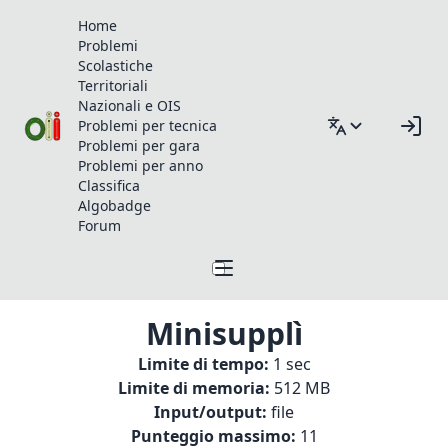
Home
Problemi
Scolastiche
Territoriali
Nazionali e OIS
Problemi per tecnica
Problemi per gara
Problemi per anno
Classifica
Algobadge
Forum
Minisupplì
Limite di tempo:
1 sec
Limite di memoria:
512 MB
Input/output:
file
Punteggio massimo:
11