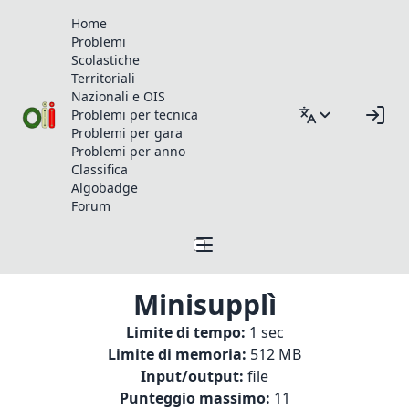
Home
Problemi
Scolastiche
Territoriali
Nazionali e OIS
Problemi per tecnica
Problemi per gara
Problemi per anno
Classifica
Algobadge
Forum
Minisupplì
Limite di tempo:
1 sec
Limite di memoria:
512 MB
Input/output:
file
Punteggio massimo:
11