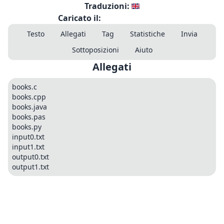
Traduzioni:
Caricato il:
Testo
Allegati
Tag
Statistiche
Invia
Sottoposizioni
Aiuto
Allegati
books.c
books.cpp
books.java
books.pas
books.py
input0.txt
input1.txt
output0.txt
output1.txt