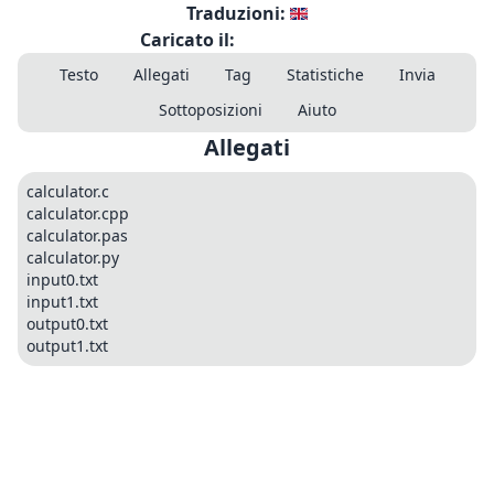
Traduzioni:
Caricato il:
Testo
Allegati
Tag
Statistiche
Invia
Sottoposizioni
Aiuto
Allegati
calculator.c
calculator.cpp
calculator.pas
calculator.py
input0.txt
input1.txt
output0.txt
output1.txt