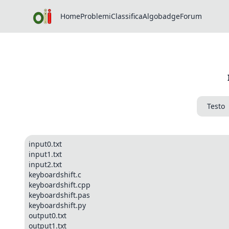
Home
Problemi
Classifica
Algobadge
Forum
Testo
input0.txt
input1.txt
input2.txt
keyboardshift.c
keyboardshift.cpp
keyboardshift.pas
keyboardshift.py
output0.txt
output1.txt