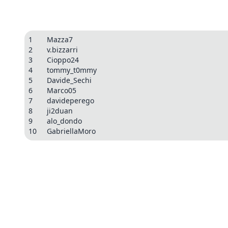
1
Mazza7
2
v.bizzarri
3
Cioppo24
4
tommy_t0mmy
5
Davide_Sechi
6
Marco05
7
davideperego
8
ji2duan
9
alo_dondo
10
GabriellaMoro