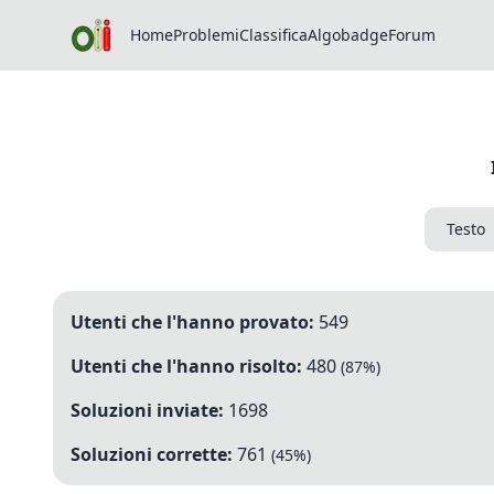
Home
Problemi
Classifica
Algobadge
Forum
Testo
Utenti che l'hanno provato:
549
Utenti che l'hanno risolto:
480
(
87
%)
Soluzioni inviate:
1698
Soluzioni corrette:
761
(
45
%)