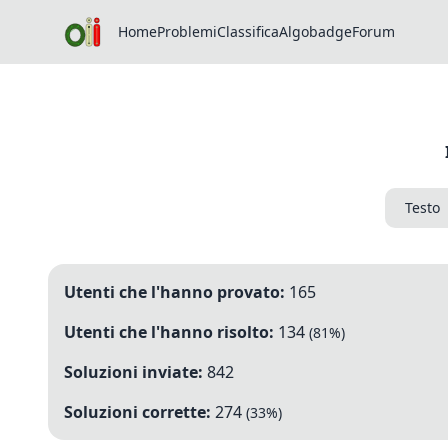
Home
Problemi
Classifica
Algobadge
Forum
Testo
Utenti che l'hanno provato:
165
Utenti che l'hanno risolto:
134
(
81
%)
Soluzioni inviate:
842
Soluzioni corrette:
274
(
33
%)