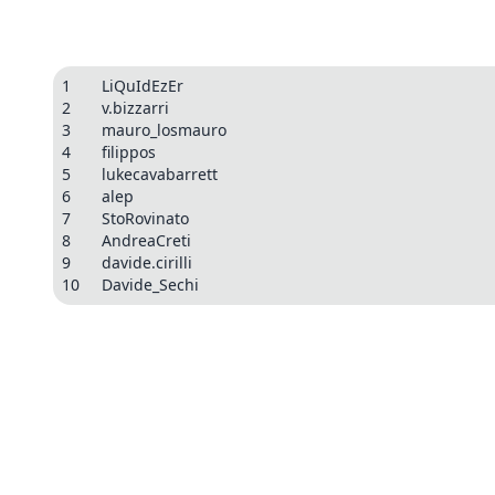
1
LiQuIdEzEr
2
v.bizzarri
3
mauro_losmauro
4
filippos
5
lukecavabarrett
6
alep
7
StoRovinato
8
AndreaCreti
9
davide.cirilli
10
Davide_Sechi