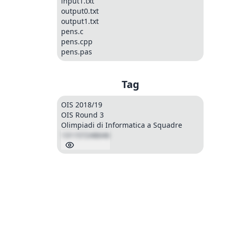
input1.txt
output0.txt
output1.txt
pens.c
pens.cpp
pens.pas
Tag
OIS 2018/19
OIS Round 3
Olimpiadi di Informatica a Squadre
131157248646