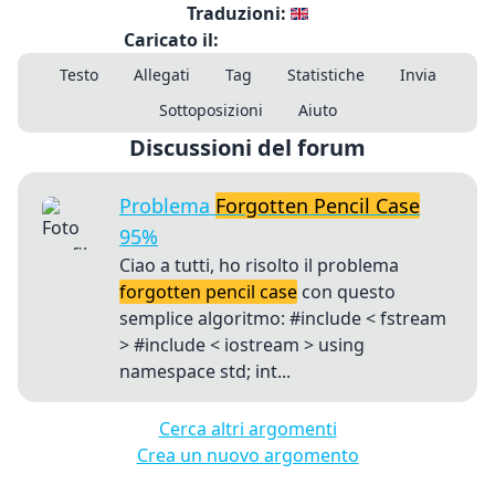
Traduzioni:
Caricato il:
Testo
Allegati
Tag
Statistiche
Invia
Sottoposizioni
Aiuto
Discussioni del forum
Problema
Forgotten Pencil Case
95%
Ciao a tutti, ho risolto il problema
forgotten pencil case
con questo
semplice algoritmo: #include < fstream
> #include < iostream > using
namespace std; int...
Cerca altri argomenti
Crea un nuovo argomento