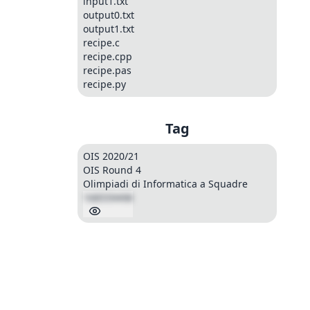
input1.txt
output0.txt
output1.txt
recipe.c
recipe.cpp
recipe.pas
recipe.py
Tag
OIS 2020/21
OIS Round 4
Olimpiadi di Informatica a Squadre
168559498