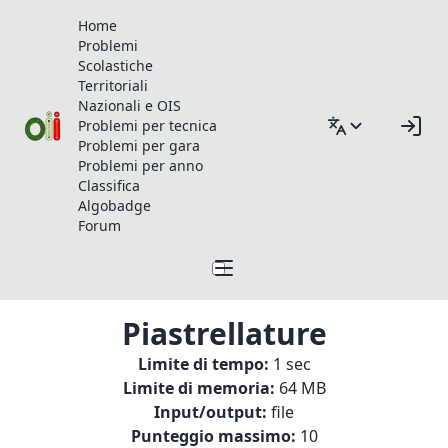
Home
Problemi
Scolastiche
Territoriali
Nazionali e OIS
Problemi per tecnica
Problemi per gara
Problemi per anno
Classifica
Algobadge
Forum
Piastrellature
Limite di tempo:
1 sec
Limite di memoria:
64 MB
Input/output:
file
Punteggio massimo:
10