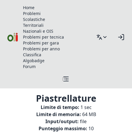
Home
Problemi
Scolastiche
Territoriali
Nazionali e OIS
Problemi per tecnica
Problemi per gara
Problemi per anno
Classifica
Algobadge
Forum
Piastrellature
Limite di tempo:
1 sec
Limite di memoria:
64 MB
Input/output:
file
Punteggio massimo:
10