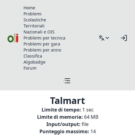
Home
Problemi
Scolastiche
Territoriali
Nazionali e OIS
Problemi per tecnica
Problemi per gara
Problemi per anno
Classifica
Algobadge
Forum
Talmart
Limite di tempo:
1 sec
Limite di memoria:
64 MB
Input/output:
file
Punteggio massimo:
14