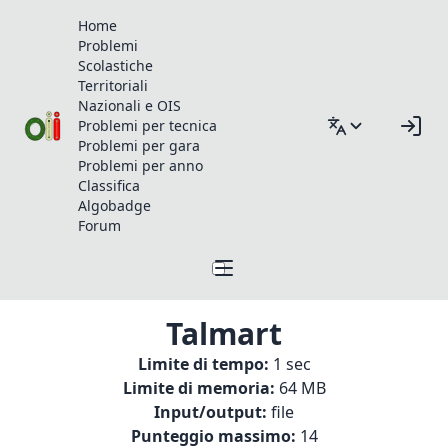
Home
Problemi
Scolastiche
Territoriali
Nazionali e OIS
Problemi per tecnica
Problemi per gara
Problemi per anno
Classifica
Algobadge
Forum
Talmart
Limite di tempo:
1 sec
Limite di memoria:
64 MB
Input/output:
file
Punteggio massimo:
14