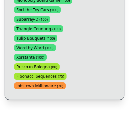
Monopoly Board Game
(
100
)
Sort the Toy Cars
(
100
)
Subarray-D
(
100
)
Triangle Counting
(
100
)
Tulip Bouquets
(
100
)
Word by Word
(
100
)
Xorstanta
(
100
)
Rusco in Bologna
(
80
)
Fibonacci Sequences
(
75
)
Jobstown Millionaire
(
30
)