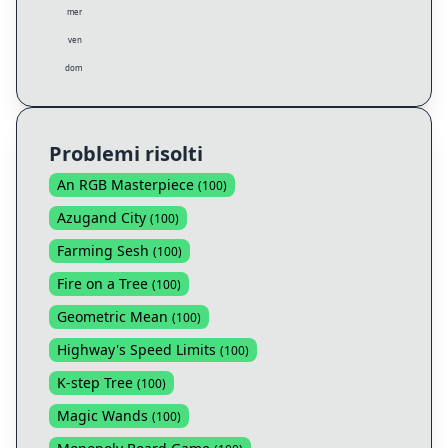
mer
ven
dom
Problemi risolti
An RGB Masterpiece
(
100
)
Azugand City
(
100
)
Farming Sesh
(
100
)
Fire on a Tree
(
100
)
Geometric Mean
(
100
)
Highway's Speed Limits
(
100
)
K-step Tree
(
100
)
Magic Wands
(
100
)