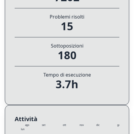
Problemi risolti
15
Sottoposizioni
180
Tempo di esecuzione
3.7h
Attività
ago
set
ott
nov
dic
gen
lun