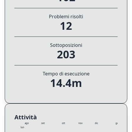
Problemi risolti
12
Sottoposizioni
203
Tempo di esecuzione
14.4m
Attività
ago
set
ott
nov
dic
gen
lun