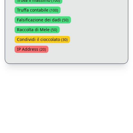
Trova il massimo
(
100
)
Truffa contabile
(
100
)
Falsificazione dei dadi
(
50
)
Raccolta di Mele
(
50
)
Condividi il cioccolato
(
30
)
IP Address
(
20
)