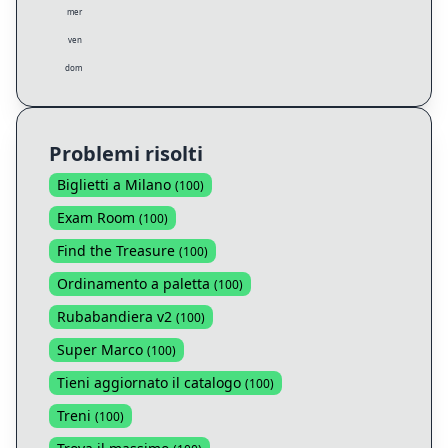
mer
ven
dom
Problemi risolti
Biglietti a Milano
(
100
)
Exam Room
(
100
)
Find the Treasure
(
100
)
Ordinamento a paletta
(
100
)
Rubabandiera v2
(
100
)
Super Marco
(
100
)
Tieni aggiornato il catalogo
(
100
)
Treni
(
100
)