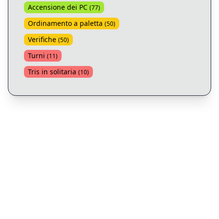
Accensione dei PC
(
77
)
Ordinamento a paletta
(
50
)
Verifiche
(
50
)
Turni
(
11
)
Tris in solitaria
(
10
)