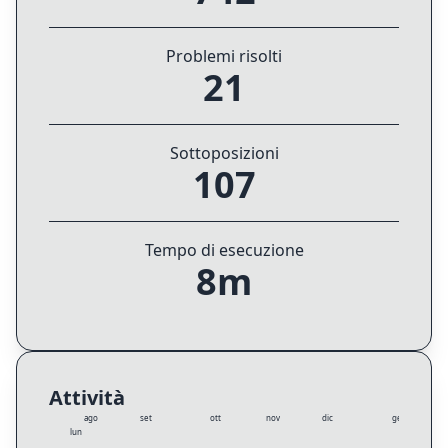
Problemi risolti
21
Sottoposizioni
107
Tempo di esecuzione
8m
Attività
ago
set
ott
nov
dic
gen
lun