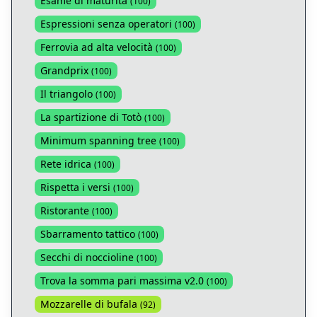
Esame di maturità
(
100
)
Espressioni senza operatori
(
100
)
Ferrovia ad alta velocità
(
100
)
Grandprix
(
100
)
Il triangolo
(
100
)
La spartizione di Totò
(
100
)
Minimum spanning tree
(
100
)
Rete idrica
(
100
)
Rispetta i versi
(
100
)
Ristorante
(
100
)
Sbarramento tattico
(
100
)
Secchi di noccioline
(
100
)
Trova la somma pari massima v2.0
(
100
)
Mozzarelle di bufala
(
92
)