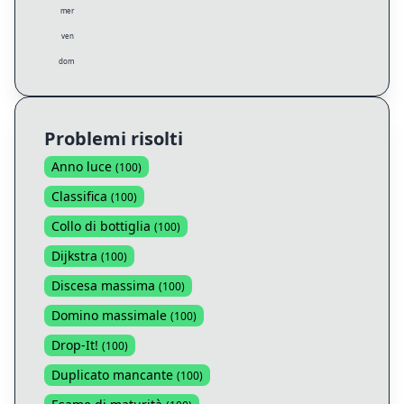
mer
ven
dom
Problemi risolti
Anno luce
(
100
)
Classifica
(
100
)
Collo di bottiglia
(
100
)
Dijkstra
(
100
)
Discesa massima
(
100
)
Domino massimale
(
100
)
Drop-It!
(
100
)
Duplicato mancante
(
100
)