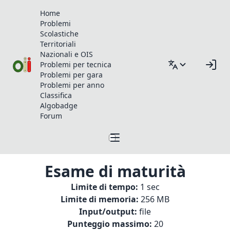
Home
Problemi
Scolastiche
Territoriali
Nazionali e OIS
Problemi per tecnica
Problemi per gara
Problemi per anno
Classifica
Algobadge
Forum
Esame di maturità
Limite di tempo:
1 sec
Limite di memoria:
256 MB
Input/output:
file
Punteggio massimo:
20