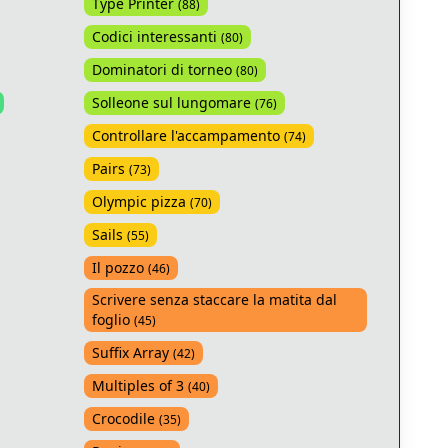
Type Printer
(
88
)
Codici interessanti
(
80
)
Dominatori di torneo
(
80
)
Solleone sul lungomare
(
76
)
Controllare l'accampamento
(
74
)
Pairs
(
73
)
Olympic pizza
(
70
)
Sails
(
55
)
Il pozzo
(
46
)
Scrivere senza staccare la matita dal
foglio
(
45
)
Suffix Array
(
42
)
Multiples of 3
(
40
)
Crocodile
(
35
)