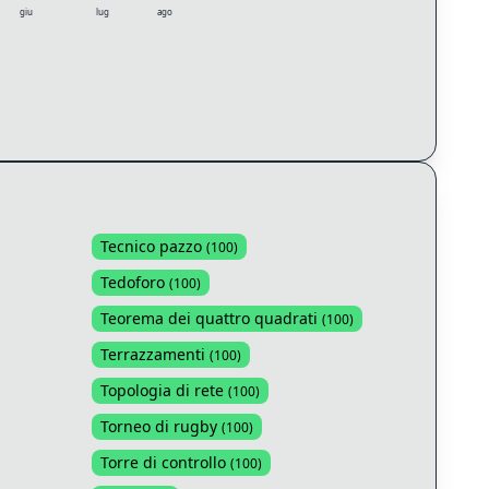
giu
lug
ago
Tecnico pazzo
(
100
)
Tedoforo
(
100
)
Teorema dei quattro quadrati
(
100
)
Terrazzamenti
(
100
)
Topologia di rete
(
100
)
Torneo di rugby
(
100
)
Torre di controllo
(
100
)