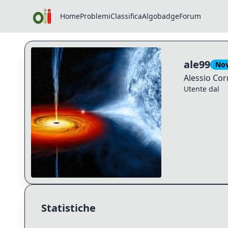
Home
Problemi
Classifica
Algobadge
Forum
Profilo di ale99
ale99
Nov
Alessio
Cor
Utente dal
Statistiche