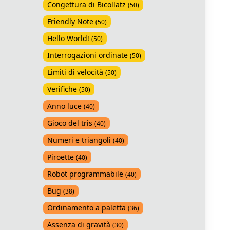
Congettura di Bicollatz
(
50
)
Friendly Note
(
50
)
Hello World!
(
50
)
Interrogazioni ordinate
(
50
)
Limiti di velocità
(
50
)
Verifiche
(
50
)
Anno luce
(
40
)
Gioco del tris
(
40
)
Numeri e triangoli
(
40
)
Piroette
(
40
)
Robot programmabile
(
40
)
Bug
(
38
)
Ordinamento a paletta
(
36
)
Assenza di gravità
(
30
)