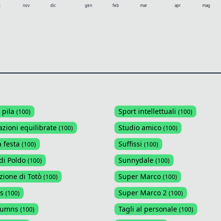
t
nov
dic
gen
feb
mar
apr
mag
 pila
Sport intellettuali
(
100
)
(
100
)
azioni equilibrate
Studio amico
(
100
)
(
100
)
a festa
Suffissi
(
100
)
(
100
)
di Poldo
Sunnydale
(
100
)
(
100
)
zione di Totò
Super Marco
(
100
)
(
100
)
s
Super Marco 2
(
100
)
(
100
)
lumns
Tagli al personale
(
100
)
(
100
)