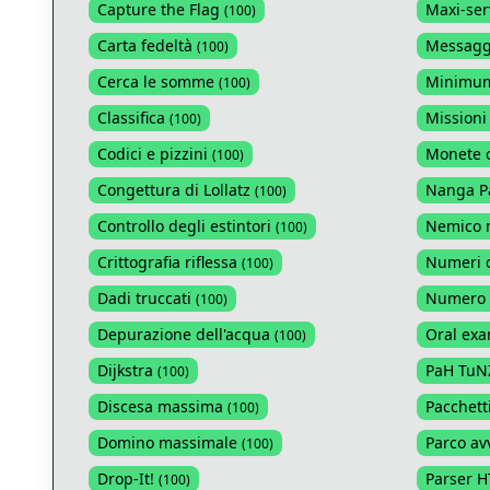
Capture the Flag
Maxi-ser
(
100
)
Carta fedeltà
Messagg
(
100
)
Cerca le somme
Minimum
(
100
)
Classifica
Missioni
(
100
)
Codici e pizzini
Monete 
(
100
)
Congettura di Lollatz
Nanga P
(
100
)
Controllo degli estintori
Nemico 
(
100
)
Crittografia riflessa
Numeri d
(
100
)
Dadi truccati
Numero 
(
100
)
Depurazione dell'acqua
Oral ex
(
100
)
Dijkstra
PaH TuN
(
100
)
Discesa massima
Pacchetti
(
100
)
Domino massimale
Parco av
(
100
)
Drop-It!
Parser 
(
100
)