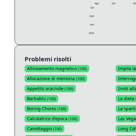
ago
set
ot
lun
mer
ven
dom
Problemi risolti
Allineamento magnetico
Impila la
(
100
)
Allocazione di memoria
Interrog
(
100
)
Appetito aracnide
Inviti all
(
100
)
Barbablu
La dieta 
(
100
)
Boring Chores
La sparti
(
100
)
Calcolatrice d'epoca
Las Vega
(
100
)
Canottaggio
Long Co
(
100
)