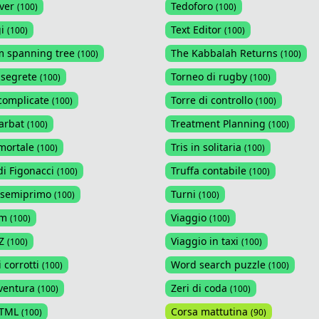
ver
Tedoforo
(
100
)
(
100
)
i
Text Editor
(
100
)
(
100
)
 spanning tree
The Kabbalah Returns
(
100
)
(
100
)
 segrete
Torneo di rugby
(
100
)
(
100
)
complicate
Torre di controllo
(
100
)
(
100
)
arbat
Treatment Planning
(
100
)
(
100
)
mortale
Tris in solitaria
(
100
)
(
100
)
i Figonacci
Truffa contabile
(
100
)
(
100
)
semiprimo
Turni
(
100
)
(
100
)
am
Viaggio
(
100
)
(
100
)
Z
Viaggio in taxi
(
100
)
(
100
)
 corrotti
Word search puzzle
(
100
)
(
100
)
ventura
Zeri di coda
(
100
)
(
100
)
HTML
Corsa mattutina
(
100
)
(
90
)