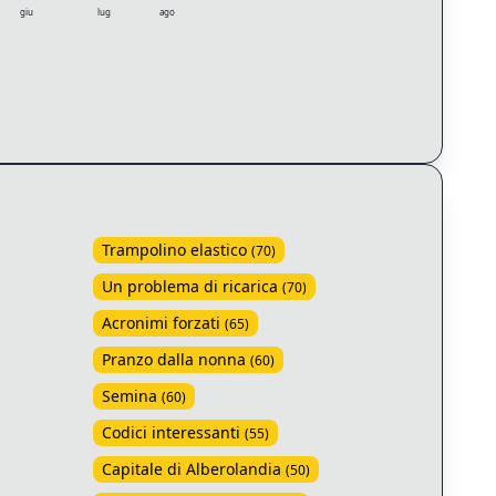
giu
lug
ago
Trampolino elastico
(
70
)
Un problema di ricarica
(
70
)
Acronimi forzati
(
65
)
Pranzo dalla nonna
(
60
)
Semina
(
60
)
Codici interessanti
(
55
)
Capitale di Alberolandia
(
50
)