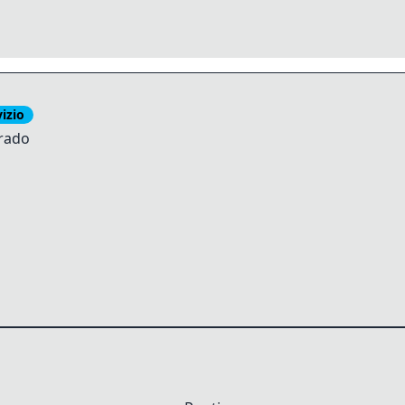
izio
rado