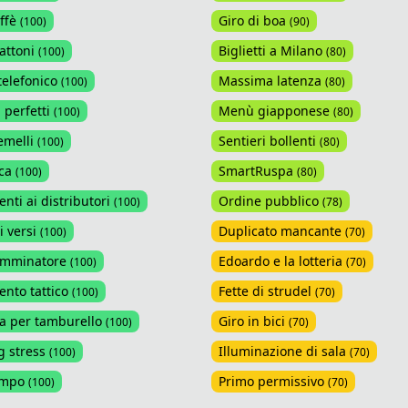
ffè
Giro di boa
(
100
)
(
90
)
attoni
Biglietti a Milano
(
100
)
(
80
)
telefonico
Massima latenza
(
100
)
(
80
)
 perfetti
Menù giapponese
(
100
)
(
80
)
emelli
Sentieri bollenti
(
100
)
(
80
)
ca
SmartRuspa
(
100
)
(
80
)
nti ai distributori
Ordine pubblico
(
100
)
(
78
)
i versi
Duplicato mancante
(
100
)
(
70
)
amminatore
Edoardo e la lotteria
(
100
)
(
70
)
nto tattico
Fette di strudel
(
100
)
(
70
)
 per tamburello
Giro in bici
(
100
)
(
70
)
 stress
Illuminazione di sala
(
100
)
(
70
)
ampo
Primo permissivo
(
100
)
(
70
)