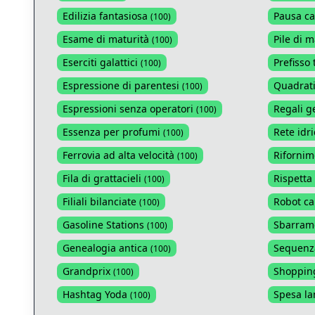
Edilizia fantasiosa
Pausa ca
(
100
)
Esame di maturità
Pile di m
(
100
)
Eserciti galattici
Prefisso 
(
100
)
Espressione di parentesi
Quadrati
(
100
)
Espressioni senza operatori
Regali g
(
100
)
Essenza per profumi
Rete idri
(
100
)
Ferrovia ad alta velocità
Rifornime
(
100
)
Fila di grattacieli
Rispetta 
(
100
)
Filiali bilanciate
Robot c
(
100
)
Gasoline Stations
Sbarrame
(
100
)
Genealogia antica
Sequenza
(
100
)
Grandprix
Shopping
(
100
)
Hashtag Yoda
Spesa l
(
100
)