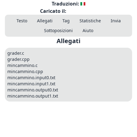
Traduzioni:
Caricato il:
Testo
Allegati
Tag
Statistiche
Invia
Sottoposizioni
Aiuto
Allegati
grader.c
grader.cpp
mincammino.c
mincammino.cpp
mincammino.input0.txt
mincammino.input1.txt
mincammino.output0.txt
mincammino.output1.txt