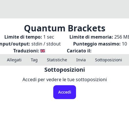
Quantum Brackets
Limite di tempo:
1 sec
Limite di memoria:
256 M
Input/output:
stdin / stdout
Punteggio massimo:
10
Traduzioni:
Caricato il:
Allegati
Tag
Statistiche
Invia
Sottoposizioni
Sottoposizioni
Accedi per vedere le tue sottoposizioni
Accedi