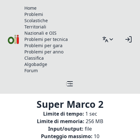
Home
Problemi
Scolastiche
Territoriali
Nazionali e OIS
Problemi per tecnica
Problemi per gara
Problemi per anno
Classifica
Algobadge
Forum
Super Marco 2
Limite di tempo:
1 sec
Limite di memoria:
256 MB
Input/output:
file
Punteggio massimo:
10