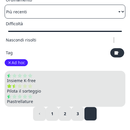
Difficoltà
Nascondi risolti
Tag
Ad hoc
Insieme K-free
Pilota il sorteggio
Piastrellature
1
2
3