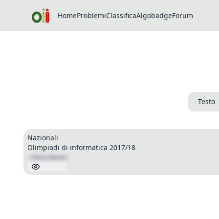
Home
Problemi
Classifica
Algobadge
Forum
Testo
Nazionali
Olimpiadi di informatica 2017/18
1350239630