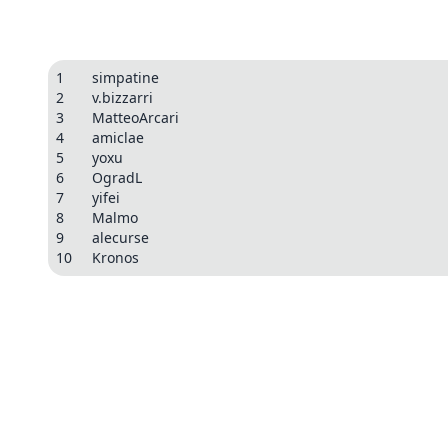
1
simpatine
2
v.bizzarri
3
MatteoArcari
4
amiclae
5
yoxu
6
OgradL
7
yifei
8
Malmo
9
alecurse
10
Kronos