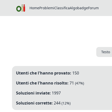
Home
Problemi
Classifica
Algobadge
Forum
Testo
Utenti che l'hanno provato:
150
Utenti che l'hanno risolto:
71
(
47
%)
Soluzioni inviate:
1997
Soluzioni corrette:
244
(
12
%)