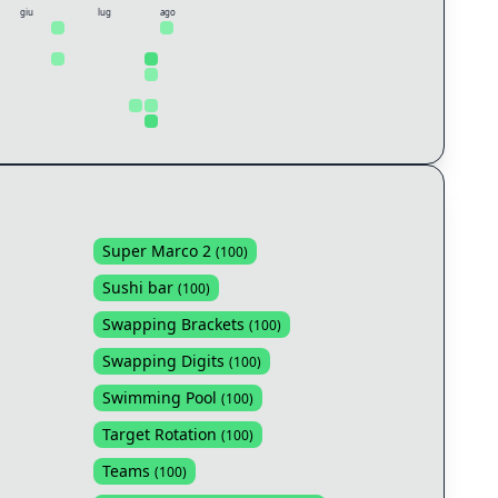
giu
lug
ago
Super Marco 2
(
100
)
Sushi bar
(
100
)
Swapping Brackets
(
100
)
Swapping Digits
(
100
)
Swimming Pool
(
100
)
Target Rotation
(
100
)
Teams
(
100
)