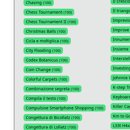
Il cresci
Chasing
(
100
)
Il triang
Chess Tournament
(
100
)
Imprevist
Chess Tournament II
(
100
)
Improve 
Christmas Balls
(
100
)
Innumere
Cicla e moltiplica
(
100
)
Insieme 
City Flooding
(
100
)
Interste
Codex Botanicus
(
100
)
Investin
Coin Change
(
100
)
Johnnie 
Colorful Carpets
(
100
)
K-step T
Combinazione segreta
(
100
)
Keyboard
Compila il testo
(
100
)
Killer C
Compulsive Smartphone Shopping
(
100
)
Km to G
Congettura di Bicollatz
(
100
)
L33t H4
Congettura di Lollatz
(
100
)