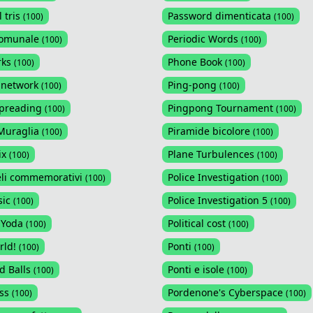
 tris
Password dimenticata
(
100
)
(
100
)
comunale
Periodic Words
(
100
)
(
100
)
rks
Phone Book
(
100
)
(
100
)
 network
Ping-pong
(
100
)
(
100
)
preading
Pingpong Tournament
(
100
)
(
100
)
Muraglia
Piramide bicolore
(
100
)
(
100
)
ix
Plane Turbulences
(
100
)
(
100
)
eli commemorativi
Police Investigation
(
100
)
(
100
)
ic
Police Investigation 5
(
100
)
(
100
)
 Yoda
Political cost
(
100
)
(
100
)
rld!
Ponti
(
100
)
(
100
)
d Balls
Ponti e isole
(
100
)
(
100
)
ss
Pordenone's Cyberspace
(
100
)
(
100
)