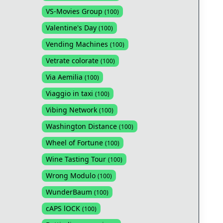
VS-Movies Group
(
100
)
Valentine's Day
(
100
)
Vending Machines
(
100
)
Vetrate colorate
(
100
)
Via Aemilia
(
100
)
Viaggio in taxi
(
100
)
Vibing Network
(
100
)
Washington Distance
(
100
)
Wheel of Fortune
(
100
)
Wine Tasting Tour
(
100
)
Wrong Modulo
(
100
)
WunderBaum
(
100
)
cAPS lOCK
(
100
)