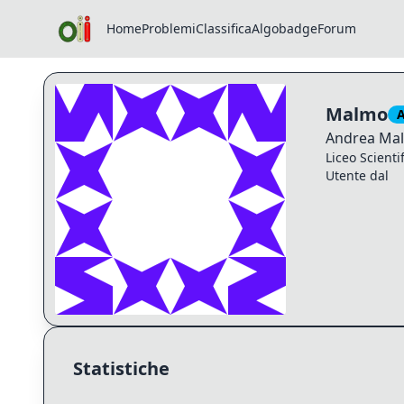
Home
Problemi
Classifica
Algobadge
Forum
Profilo di Malmo
Malmo
A
Andrea
Mal
Liceo Scienti
Utente dal
Statistiche