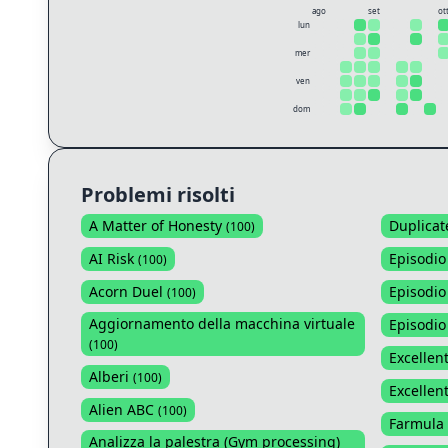
ago
set
ot
lun
mer
ven
dom
Problemi risolti
A Matter of Honesty
Duplica
(
100
)
AI Risk
Episodio 
(
100
)
Acorn Duel
Episodio
(
100
)
Aggiornamento della macchina virtuale
Episodio 
(
100
)
Excelle
Alberi
(
100
)
Excellen
Alien ABC
(
100
)
Farmula
Analizza la palestra (Gym processing)