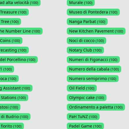
ad alta velocità
Murale
(
100
)
(
100
)
 Treasure
Museo di Pontedera
(
100
)
(
100
)
 Tree
Nanga Parbat
(
100
)
(
100
)
the Number Line
New Kitchen Pavement
(
100
)
(
100
)
 Coins
Noci di cocco
(
100
)
(
100
)
recasting
Notary Club
(
100
)
(
100
)
del Porcellino
Numeri di Figonacci
(
100
)
(
100
)
 1
Numero della cabala
(
100
)
(
100
)
poca
Numero semiprimo
(
100
)
(
100
)
 Assistant
Oil Field
(
100
)
(
100
)
 Stations
Olympic cake
(
100
)
(
100
)
stosi
Ordinamento a paletta
(
100
)
(
100
)
 di Budrio
PaH TuNZ
(
100
)
(
100
)
fiorito
Padel Game
(
100
)
(
100
)