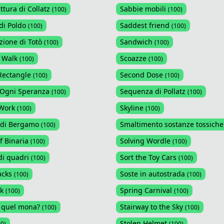
ttura di Collatz
Sabbie mobili
(
100
)
(
100
)
di Poldo
Saddest friend
(
100
)
(
100
)
zione di Totò
Sandwich
(
100
)
(
100
)
 Walk
Scoazze
(
100
)
(
100
)
Rectangle
Second Dose
(
100
)
(
100
)
 Ogni Speranza
Sequenza di Pollatz
(
100
)
(
100
)
 Work
Skyline
(
100
)
(
100
)
 di Bergamo
Smaltimento sostanze tossiche
(
100
)
f Binaria
Solving Wordle
(
100
)
(
100
)
di quadri
Sort the Toy Cars
(
100
)
(
100
)
acks
Soste in autostrada
(
100
)
(
100
)
k
Spring Carnival
(
100
)
(
100
)
 quel mona?
Stairway to the Sky
(
100
)
(
100
)
Stolen Helmet
00
)
(
100
)