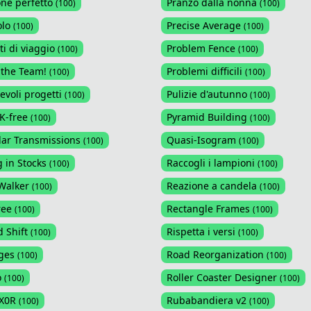
one perfetto
Pranzo dalla nonna
(
100
)
(
100
)
olo
Precise Average
(
100
)
(
100
)
i di viaggio
Problem Fence
(
100
)
(
100
)
the Team!
Problemi difficili
(
100
)
(
100
)
voli progetti
Pulizie d'autunno
(
100
)
(
100
)
K-free
Pyramid Building
(
100
)
(
100
)
llar Transmissions
Quasi-Isogram
(
100
)
(
100
)
g in Stocks
Raccogli i lampioni
(
100
)
(
100
)
Walker
Reazione a candela
(
100
)
(
100
)
ree
Rectangle Frames
(
100
)
(
100
)
 Shift
Rispetta i versi
(
100
)
(
100
)
ages
Road Reorganization
(
100
)
(
100
)
o
Roller Coaster Designer
(
100
)
(
100
)
xX0R
Rubabandiera v2
(
100
)
(
100
)