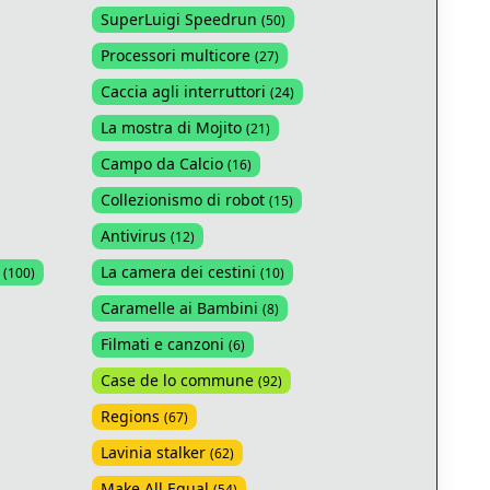
SuperLuigi Speedrun
(
50
)
Processori multicore
(
27
)
Caccia agli interruttori
(
24
)
La mostra di Mojito
(
21
)
Campo da Calcio
(
16
)
Collezionismo di robot
(
15
)
Antivirus
(
12
)
La camera dei cestini
(
100
)
(
10
)
Caramelle ai Bambini
(
8
)
Filmati e canzoni
(
6
)
Case de lo commune
(
92
)
Regions
(
67
)
Lavinia stalker
(
62
)
Make All Equal
(
54
)