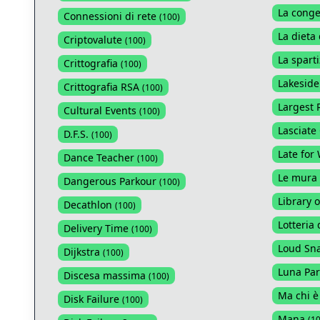
La conge
Connessioni di rete
(
100
)
La dieta 
Criptovalute
(
100
)
La sparti
Crittografia
(
100
)
Lakeside
Crittografia RSA
(
100
)
Largest 
Cultural Events
(
100
)
Lasciate
D.F.S.
(
100
)
Late for
Dance Teacher
(
100
)
Le mura
Dangerous Parkour
(
100
)
Library o
Decathlon
(
100
)
Lotteria 
Delivery Time
(
100
)
Loud Sn
Dijkstra
(
100
)
Luna Par
Discesa massima
(
100
)
Ma chi è
Disk Failure
(
100
)
Mana
(
1