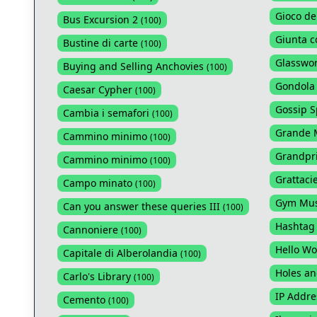
Gioco del
Bus Excursion 2
(
100
)
Giunta 
Bustine di carte
(
100
)
Glasswo
Buying and Selling Anchovies
(
100
)
Gondola
Caesar Cypher
(
100
)
Gossip S
Cambia i semafori
(
100
)
Grande 
Cammino minimo
(
100
)
Grandpr
Cammino minimo
(
100
)
Grattaci
Campo minato
(
100
)
Gym Mus
Can you answer these queries III
(
100
)
Hashtag
Cannoniere
(
100
)
Hello Wo
Capitale di Alberolandia
(
100
)
Holes an
Carlo's Library
(
100
)
IP Addre
Cemento
(
100
)