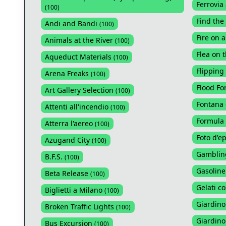
Ferrovia 
(
100
)
Find the
Andi and Bandi
(
100
)
Fire on a
Animals at the River
(
100
)
Flea on 
Aqueduct Materials
(
100
)
Flipping
Arena Freaks
(
100
)
Flood Fo
Art Gallery Selection
(
100
)
Fontana 
Attenti all'incendio
(
100
)
Formula
Atterra l'aereo
(
100
)
Foto d'e
Azugand City
(
100
)
Gambling
B.F.S.
(
100
)
Gasoline
Beta Release
(
100
)
Gelati co
Biglietti a Milano
(
100
)
Giardino
Broken Traffic Lights
(
100
)
Giardino 
Bus Excursion
(
100
)