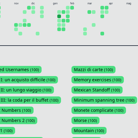
t
nov
dic
gen
feb
mar
apr
mag
ted Usernames
Mazzi di carte
(
100
)
(
100
)
I: un acquisto difficile
Memory exercises
(
100
)
(
100
)
 II: un lungo viaggio
Mexican Standoff
(
100
)
(
100
)
III: la coda per il buffet
Minimum spanning tree
(
100
)
(
100
)
nt Numbers
Monete complicate
(
100
)
(
100
)
t Numbers 2
Morse
(
100
)
(
100
)
 1
Mountain
(
100
)
(
100
)