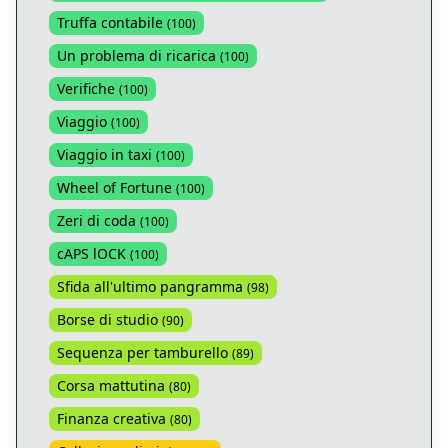
Truffa contabile
(
100
)
Un problema di ricarica
(
100
)
Verifiche
(
100
)
Viaggio
(
100
)
Viaggio in taxi
(
100
)
Wheel of Fortune
(
100
)
Zeri di coda
(
100
)
cAPS lOCK
(
100
)
Sfida all'ultimo pangramma
(
98
)
Borse di studio
(
90
)
Sequenza per tamburello
(
89
)
Corsa mattutina
(
80
)
Finanza creativa
(
80
)