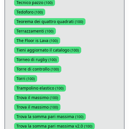
Tecnico pazzo
(
100
)
Tedoforo
(
100
)
Teorema dei quattro quadrati
(
100
)
Terrazzamenti
(
100
)
The Floor is Lava
(
100
)
Tieni aggiornato il catalogo
(
100
)
Torneo di rugby
(
100
)
Torre di controllo
(
100
)
Torri
(
100
)
Trampolino elastico
(
100
)
Trova il massimo
(
100
)
Trova il massimo
(
100
)
Trova la somma pari massima
(
100
)
Trova la somma pari massima v2.0
(
100
)