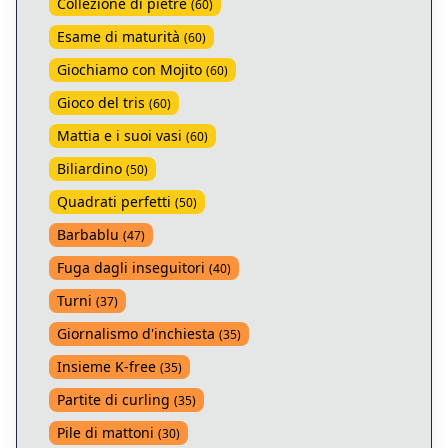
Collezione di pietre
(
60
)
Esame di maturità
(
60
)
Giochiamo con Mojito
(
60
)
Gioco del tris
(
60
)
Mattia e i suoi vasi
(
60
)
Biliardino
(
50
)
Quadrati perfetti
(
50
)
Barbablu
(
47
)
Fuga dagli inseguitori
(
40
)
Turni
(
37
)
Giornalismo d'inchiesta
(
35
)
Insieme K-free
(
35
)
Partite di curling
(
35
)
Pile di mattoni
(
30
)