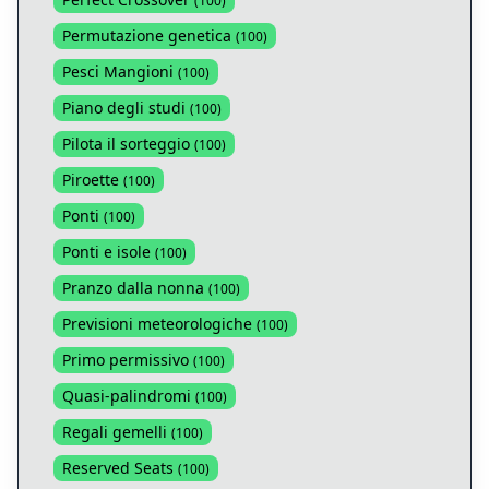
(
100
)
Permutazione genetica
(
100
)
Pesci Mangioni
(
100
)
Piano degli studi
(
100
)
Pilota il sorteggio
(
100
)
Piroette
(
100
)
Ponti
(
100
)
Ponti e isole
(
100
)
Pranzo dalla nonna
(
100
)
Previsioni meteorologiche
(
100
)
Primo permissivo
(
100
)
Quasi-palindromi
(
100
)
Regali gemelli
(
100
)
Reserved Seats
(
100
)