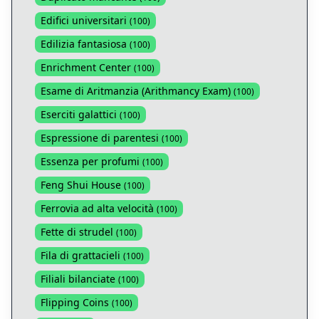
Edifici universitari
(
100
)
Edilizia fantasiosa
(
100
)
Enrichment Center
(
100
)
Esame di Aritmanzia (Arithmancy Exam)
(
100
)
Eserciti galattici
(
100
)
Espressione di parentesi
(
100
)
Essenza per profumi
(
100
)
Feng Shui House
(
100
)
Ferrovia ad alta velocità
(
100
)
Fette di strudel
(
100
)
Fila di grattacieli
(
100
)
Filiali bilanciate
(
100
)
Flipping Coins
(
100
)