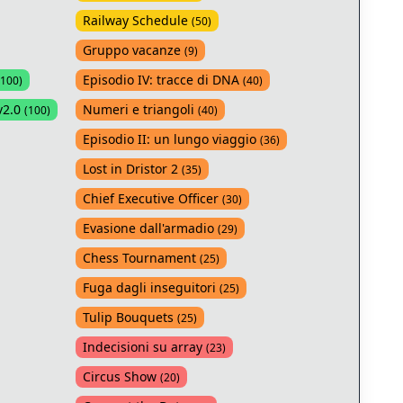
Railway Schedule
(
50
)
Gruppo vacanze
(
9
)
Episodio IV: tracce di DNA
100
)
(
40
)
v2.0
Numeri e triangoli
(
100
)
(
40
)
Episodio II: un lungo viaggio
(
36
)
Lost in Dristor 2
(
35
)
Chief Executive Officer
(
30
)
Evasione dall'armadio
(
29
)
Chess Tournament
(
25
)
Fuga dagli inseguitori
(
25
)
Tulip Bouquets
(
25
)
Indecisioni su array
(
23
)
Circus Show
(
20
)