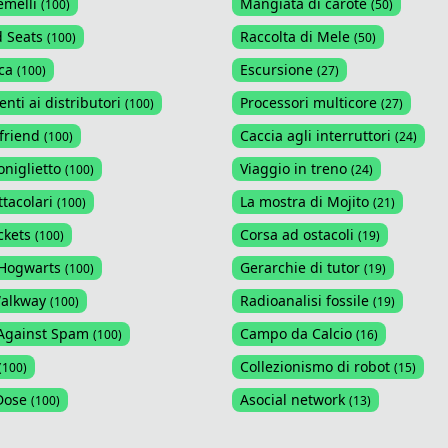
emelli
Mangiata di carote
(
100
)
(
50
)
 Seats
Raccolta di Mele
(
100
)
(
50
)
ca
Escursione
(
100
)
(
27
)
nti ai distributori
Processori multicore
(
100
)
(
27
)
friend
Caccia agli interruttori
(
100
)
(
24
)
coniglietto
Viaggio in treno
(
100
)
(
24
)
ttacolari
La mostra di Mojito
(
100
)
(
21
)
ckets
Corsa ad ostacoli
(
100
)
(
19
)
 Hogwarts
Gerarchie di tutor
(
100
)
(
19
)
Walkway
Radioanalisi fossile
(
100
)
(
19
)
Against Spam
Campo da Calcio
(
100
)
(
16
)
Collezionismo di robot
(
100
)
(
15
)
Dose
Asocial network
(
100
)
(
13
)