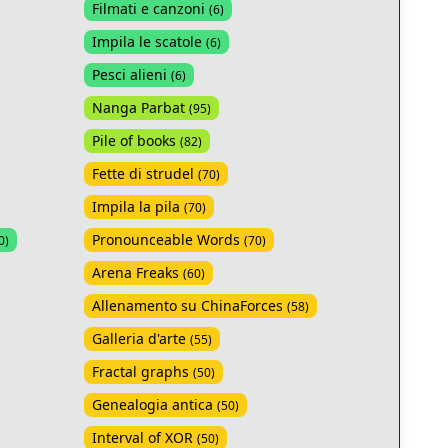
Filmati e canzoni
(
6
)
Impila le scatole
(
6
)
Pesci alieni
(
6
)
Nanga Parbat
(
95
)
Pile of books
(
82
)
Fette di strudel
(
70
)
Impila la pila
(
70
)
Pronounceable Words
0
)
(
70
)
Arena Freaks
(
60
)
Allenamento su ChinaForces
(
58
)
Galleria d'arte
(
55
)
Fractal graphs
(
50
)
Genealogia antica
(
50
)
Interval of XOR
(
50
)