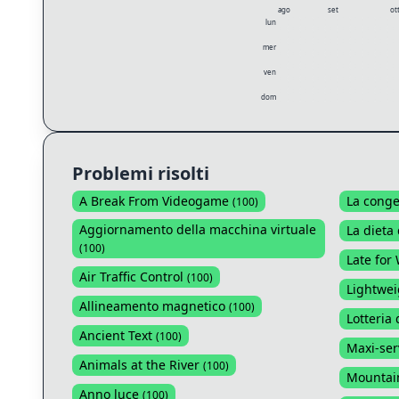
ago
set
ot
lun
mer
ven
dom
Problemi risolti
A Break From Videogame
La conge
(
100
)
Aggiornamento della macchina virtuale
La dieta 
(
100
)
Late for
Air Traffic Control
(
100
)
Lightwei
Allineamento magnetico
(
100
)
Lotteria 
Ancient Text
(
100
)
Maxi-ser
Animals at the River
(
100
)
Mountai
Anno luce
(
100
)