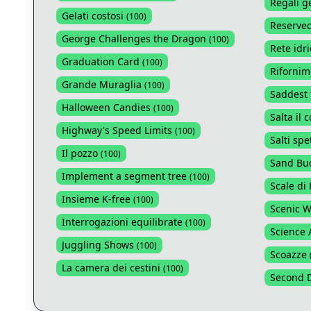
Regali g
Gelati costosi
(
100
)
Reserved
George Challenges the Dragon
(
100
)
Rete idri
Graduation Card
(
100
)
Rifornime
Grande Muraglia
(
100
)
Saddest 
Halloween Candies
(
100
)
Salta il 
Highway's Speed Limits
(
100
)
Salti spe
Il pozzo
(
100
)
Sand Bu
Implement a segment tree
(
100
)
Scale di
Insieme K-free
(
100
)
Scenic 
Interrogazioni equilibrate
(
100
)
Science 
Juggling Shows
(
100
)
Scoazze
La camera dei cestini
(
100
)
Second 