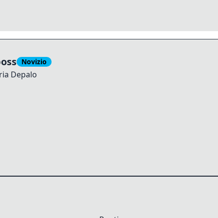
boss
Novizio
ria
Depalo