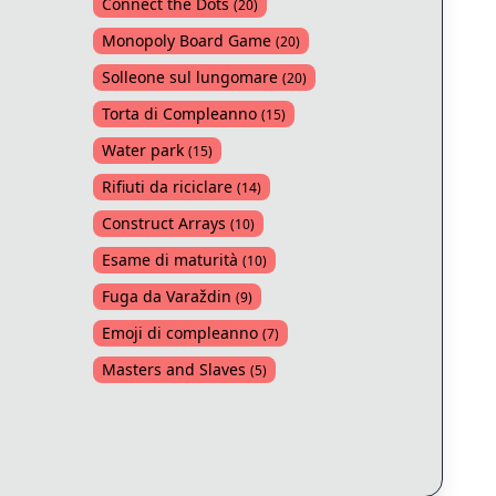
Connect the Dots
(
20
)
Monopoly Board Game
(
20
)
Solleone sul lungomare
(
20
)
Torta di Compleanno
(
15
)
Water park
(
15
)
Rifiuti da riciclare
(
14
)
Construct Arrays
(
10
)
Esame di maturità
(
10
)
Fuga da Varaždin
(
9
)
Emoji di compleanno
(
7
)
Masters and Slaves
(
5
)