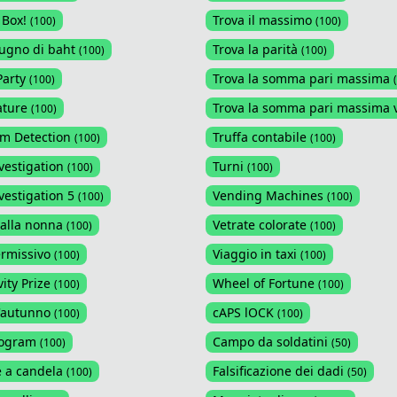
 Box!
Trova il massimo
(
100
)
(
100
)
ugno di baht
Trova la parità
(
100
)
(
100
)
Party
Trova la somma pari massima
(
100
)
(
ature
Trova la somma pari massima 
(
100
)
sm Detection
Truffa contabile
(
100
)
(
100
)
vestigation
Turni
(
100
)
(
100
)
vestigation 5
Vending Machines
(
100
)
(
100
)
alla nonna
Vetrate colorate
(
100
)
(
100
)
rmissivo
Viaggio in taxi
(
100
)
(
100
)
ity Prize
Wheel of Fortune
(
100
)
(
100
)
d'autunno
cAPS lOCK
(
100
)
(
100
)
sogram
Campo da soldatini
(
100
)
(
50
)
 a candela
Falsificazione dei dadi
(
100
)
(
50
)