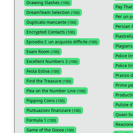
Drawing Slashes
(
100
)
Pay That
DreamTeam Selection
(
100
)
Per un p
Duplicato mancante
(
100
)
Persian 
Encrypted Contacts
(
100
)
Piastrell
Episodio I: un acquisto difficile
(
100
)
Plagiari
Exam Room
(
100
)
Police In
Excellent Numbers 2
(
100
)
Police In
Festa Estiva
(
100
)
Pranzo d
Find the Treasure
(
100
)
Primo pe
Flea on the Number Line
(
100
)
Productiv
Flipping Coins
(
100
)
Pulizie 
Fluttuazioni finanziare
(
100
)
Quasi-I
Formula 1
(
100
)
Reazione
Game of the Goose
(
100
)