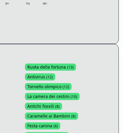
giu
lug
ago
Ruota della fortuna
(
13
)
Antivirus
(
12
)
Tornello olimpico
(
12
)
La camera dei cestini
(
10
)
Antichi fossili
(
8
)
Caramelle ai Bambini
(
8
)
Festa canina
(
6
)