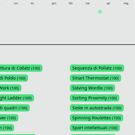
t
nov
dic
gen
feb
mar
apr
mag
ttura di Collatz
Sequenza di Pollatz
(
100
)
(
100
)
di Poldo
Smart Thermostat
(
100
)
(
100
)
 Work
Solving Wordle
(
100
)
(
100
)
ght Ladder
Sorting Proximity
(
100
)
(
100
)
di quadri
Soste in autostrada
(
100
)
(
100
)
ver
Spinning Roulettes
(
100
)
(
100
)
n
Sport intellettuali
(
100
)
(
100
)