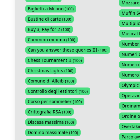
Mozzarel
Biglietti a Milano
(
100
)
Muffin S
Bustine di carte
(
100
)
Multiplic
Buy 3, Pay for 2
(
100
)
Musical 
Cammino minimo
(
100
)
Number
Can you answer these queries III
(
100
)
Numeri d
Chess Tournament II
(
100
)
Numero d
Christmas Lights
(
100
)
Numero 
Comune di Alleib
(
100
)
Olympic 
Controllo degli estintori
(
100
)
Operazio
Corso per sommelier
(
100
)
Ordiname
Crittografia RSA
(
100
)
Ordine o
Discesa massima
(
100
)
Overtaki
Domino massimale
(
100
)
Parco av