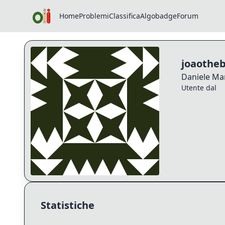
Home
Problemi
Classifica
Algobadge
Forum
Profilo di joaotheboss
joaothe
Daniele Ma
Utente dal
Statistiche