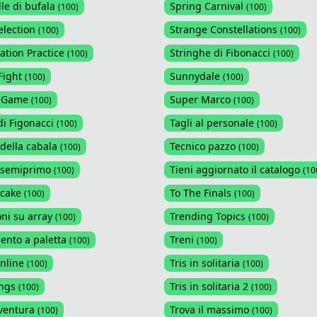
le di bufala
Spring Carnival
(
100
)
(
100
)
election
Strange Constellations
(
100
)
(
100
)
ation Practice
Stringhe di Fibonacci
(
100
)
(
100
)
Fight
Sunnydale
(
100
)
(
100
)
 Game
Super Marco
(
100
)
(
100
)
i Figonacci
Tagli al personale
(
100
)
(
100
)
ella cabala
Tecnico pazzo
(
100
)
(
100
)
semiprimo
Tieni aggiornato il catalogo
(
100
)
(
10
cake
To The Finals
(
100
)
(
100
)
ni su array
Trending Topics
(
100
)
(
100
)
nto a paletta
Treni
(
100
)
(
100
)
nline
Tris in solitaria
(
100
)
(
100
)
ngs
Tris in solitaria 2
(
100
)
(
100
)
ventura
Trova il massimo
(
100
)
(
100
)